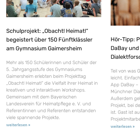
Schulprojekt: „Obacht! Heimat!“
Hör-Tipp: 
begeistert über 150 Fünftklässler
DaBay und d
am Gymnasium Gaimersheim
Dialektfors
Mehr als 150 Schülerinnen und Schüler der
5. Jahrgangsstufe des Gymnasiums
Teil von was G
Gaimersheim erlebten beim Projekttag
leicht. Einfac
„Obacht! Heimat!“ die Vielfalt ihrer Heimat in
App DaBay – 
kreativen und interaktiven Workshops.
Münchner Dial
Gemeinsam mit dem Bayerischen
Außerdem geht
Landesverein für Heimatpflege e. V. und
Projekt, bei d
Referentinnen und Referenten entstanden
ist. Gast ist a
viele spannende Projekte.
Projektmitarb
weiterlesen »
weiterlesen »