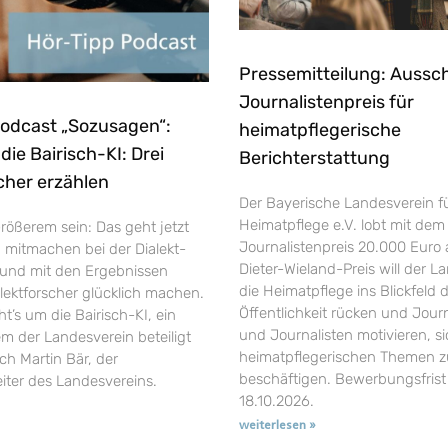
Pressemitteilung: Aussc
Journalistenpreis für
Podcast „Sozusagen“:
heimatpflegerische
ie Bairisch-KI: Drei
Berichterstattung
cher erzählen
Der Bayerische Landesverein f
Heimatpflege e.V. lobt mit dem
rößerem sein: Das geht jetzt
Journalistenpreis 20.000 Euro 
h mitmachen bei der Dialekt-
Dieter-Wieland-Preis will der L
und mit den Ergebnissen
die Heimatpflege ins Blickfeld 
ektforscher glücklich machen.
Öffentlichkeit rücken und Jour
’s um die Bairisch-KI, ein
und Journalisten motivieren, si
em der Landesverein beteiligt
heimatpflegerischen Themen z
uch Martin Bär, der
beschäftigen. Bewerbungsfrist 
eiter des Landesvereins.
18.10.2026.
weiterlesen »