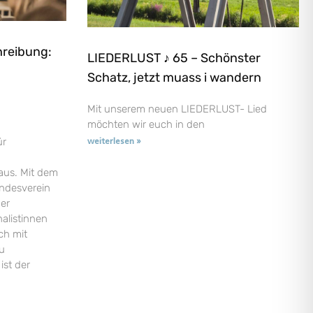
hreibung:
LIEDERLUST ♪ 65 – Schönster
Schatz, jetzt muass i wandern
Mit unserem neuen LIEDERLUST- Lied
möchten wir euch in den
ür
weiterlesen »
aus. Mit dem
andesverein
der
nalistinnen
ch mit
u
ist der