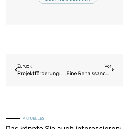
Zurück
Vor
Projektförderung: „(Re)-Vitalisierung der Dörfer und Stadtviertel: Ehrenamt belebt Stadt- und Dorfgemeinschaften“
„Eine Renaissance unseres Berufs!“ – Ein Interview mit Dr. Jörg Heiler
AKTUELLES
Das könnte Sie auch interessieren: