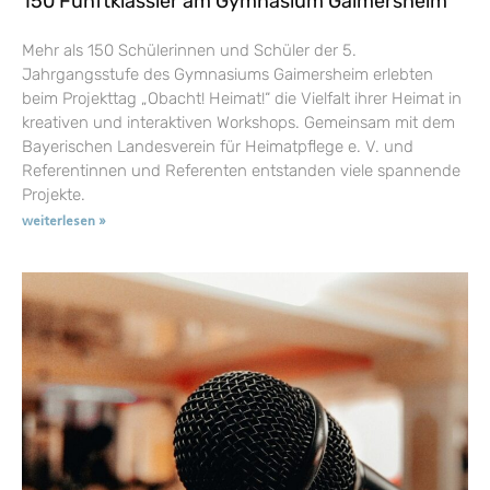
150 Fünftklässler am Gymnasium Gaimersheim
Mehr als 150 Schülerinnen und Schüler der 5.
Jahrgangsstufe des Gymnasiums Gaimersheim erlebten
beim Projekttag „Obacht! Heimat!“ die Vielfalt ihrer Heimat in
kreativen und interaktiven Workshops. Gemeinsam mit dem
Bayerischen Landesverein für Heimatpflege e. V. und
Referentinnen und Referenten entstanden viele spannende
Projekte.
weiterlesen »