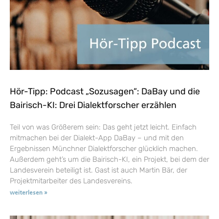
Hör-Tipp: Podcast „Sozusagen“: DaBay und die
Bairisch-KI: Drei Dialektforscher erzählen
Teil von was Größerem sein: Das geht jetzt leicht. Einfach
mitmachen bei der Dialekt-App DaBay – und mit den
Ergebnissen Münchner Dialektforscher glücklich machen.
Außerdem geht’s um die Bairisch-KI, ein Projekt, bei dem der
Landesverein beteiligt ist. Gast ist auch Martin Bär, der
Projektmitarbeiter des Landesvereins.
weiterlesen »