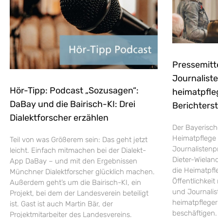
Pressemitt
Journaliste
Hör-Tipp: Podcast „Sozusagen“:
heimatpfle
DaBay und die Bairisch-KI: Drei
Berichters
Dialektforscher erzählen
Der Bayerisch
Heimatpflege 
Teil von was Größerem sein: Das geht jetzt
Journalistenp
leicht. Einfach mitmachen bei der Dialekt-
Dieter-Wieland
App DaBay – und mit den Ergebnissen
die Heimatpfle
Münchner Dialektforscher glücklich machen.
Öffentlichkei
Außerdem geht’s um die Bairisch-KI, ein
und Journalist
Projekt, bei dem der Landesverein beteiligt
heimatpflege
ist. Gast ist auch Martin Bär, der
beschäftigen.
Projektmitarbeiter des Landesvereins.