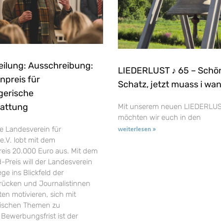
eilung: Ausschreibung:
LIEDERLUST ♪ 65 – Schö
npreis für
Schatz, jetzt muass i wa
gerische
tattung
Mit unserem neuen LIEDERLUS
möchten wir euch in den
e Landesverein für
weiterlesen »
e.V. lobt mit dem
reis 20.000 Euro aus. Mit dem
-Preis will der Landesverein
ge ins Blickfeld der
t rücken und Journalistinnen
en motivieren, sich mit
rischen Themen zu
 Bewerbungsfrist ist der