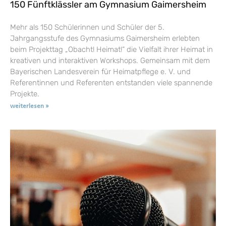
150 Fünftklässler am Gymnasium Gaimersheim
Mehr als 150 Schülerinnen und Schüler der 5.
Jahrgangsstufe des Gymnasiums Gaimersheim erlebten
beim Projekttag „Obacht! Heimat!“ die Vielfalt ihrer Heimat in
kreativen und interaktiven Workshops. Gemeinsam mit dem
Bayerischen Landesverein für Heimatpflege e. V. und
Referentinnen und Referenten entstanden viele spannende
Projekte.
weiterlesen »