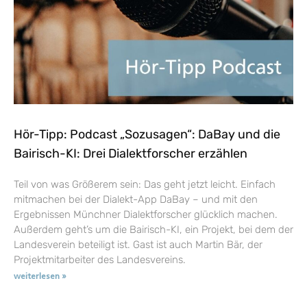
Hör-Tipp: Podcast „Sozusagen“: DaBay und die
Bairisch-KI: Drei Dialektforscher erzählen
Teil von was Größerem sein: Das geht jetzt leicht. Einfach
mitmachen bei der Dialekt-App DaBay – und mit den
Ergebnissen Münchner Dialektforscher glücklich machen.
Außerdem geht’s um die Bairisch-KI, ein Projekt, bei dem der
Landesverein beteiligt ist. Gast ist auch Martin Bär, der
Projektmitarbeiter des Landesvereins.
weiterlesen »