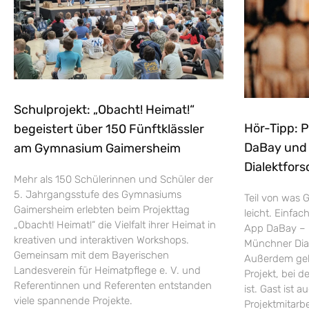
Schulprojekt: „Obacht! Heimat!“
Hör-Tipp: 
begeistert über 150 Fünftklässler
DaBay und d
am Gymnasium Gaimersheim
Dialektfors
Mehr als 150 Schülerinnen und Schüler der
5. Jahrgangsstufe des Gymnasiums
Teil von was G
Gaimersheim erlebten beim Projekttag
leicht. Einfac
„Obacht! Heimat!“ die Vielfalt ihrer Heimat in
App DaBay – 
kreativen und interaktiven Workshops.
Münchner Dial
Gemeinsam mit dem Bayerischen
Außerdem geht
Landesverein für Heimatpflege e. V. und
Projekt, bei d
Referentinnen und Referenten entstanden
ist. Gast ist a
viele spannende Projekte.
Projektmitarb