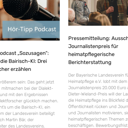
Pressemitteilung: Aussc
Journalistenpreis für
Podcast „Sozusagen“:
heimatpflegerische
ie Bairisch-KI: Drei
Berichterstattung
cher erzählen
Der Bayerische Landesverein f
Heimatpflege e.V. lobt mit dem
rößerem sein: Das geht jetzt
Journalistenpreis 20.000 Euro 
h mitmachen bei der Dialekt-
Dieter-Wieland-Preis will der L
und mit den Ergebnissen
die Heimatpflege ins Blickfeld 
ektforscher glücklich machen.
Öffentlichkeit rücken und Jour
’s um die Bairisch-KI, ein
und Journalisten motivieren, si
em der Landesverein beteiligt
heimatpflegerischen Themen z
uch Martin Bär, der
beschäftigen. Bewerbungsfrist 
eiter des Landesvereins.