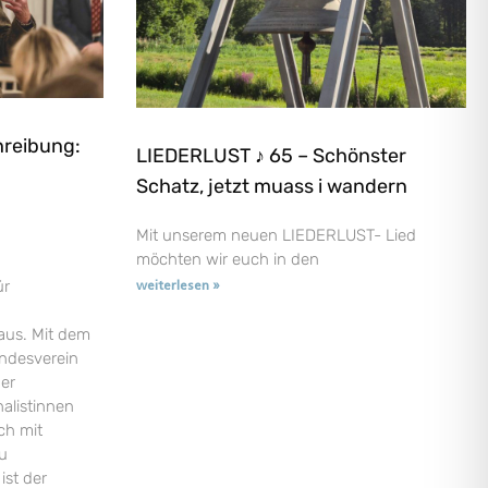
hreibung:
LIEDERLUST ♪ 65 – Schönster
Schatz, jetzt muass i wandern
Mit unserem neuen LIEDERLUST- Lied
möchten wir euch in den
ür
weiterlesen »
aus. Mit dem
andesverein
der
nalistinnen
ch mit
u
ist der