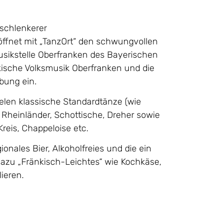
aschlenkerer
röffnet mit „TanzOrt“ den schwungvollen
usikstelle Oberfranken des Bayerischen
kische Volksmusik Oberfranken und die
bung ein.
elen klassische Standardtänze (wie
e Rheinländer, Schottische, Dreher sowie
reis, Chappeloise etc.
gionales Bier, Alkoholfreies und die ein
dazu „Fränkisch-Leichtes“ wie Kochkäse,
ieren.