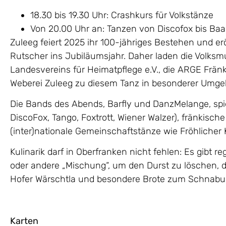
18.30 bis 19.30 Uhr: Crashkurs für Volkstänze
Von 20.00 Uhr an: Tanzen von Discofox bis Ba
Zuleeg feiert 2025 ihr 100-jähriges Bestehen und e
Rutscher ins Jubiläumsjahr. Daher laden die Volksm
Landesvereins für Heimatpflege e.V., die ARGE Frän
Weberei Zuleeg zu diesem Tanz in besonderer Umge
Die Bands des Abends, Barfly und DanzMelange, spi
DiscoFox, Tango, Foxtrott, Wiener Walzer), fränkisch
(inter)nationale Gemeinschaftstänze wie Fröhlicher K
Kulinarik darf in Oberfranken nicht fehlen: Es gibt re
oder andere „Mischung“, um den Durst zu löschen, 
Hofer Wärschtla und besondere Brote zum Schnabul
Karten