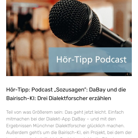
Hör-Tipp: Podcast „Sozusagen“: DaBay und die
Bairisch-KI: Drei Dialektforscher erzählen
Teil von was Größerem sein: Das geht jetzt leicht. Einfach
mitmachen bei der Dialekt-App DaBay – und mit den
Ergebnissen Münchner Dialektforscher glücklich machen.
Außerdem geht’s um die Bairisch-KI, ein Projekt, bei dem der