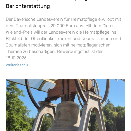
Berichterstattung
Der Bayerische Landesverein für Heimatpflege e.V. lobt mit
dem Journalistenpreis 20.000 Euro aus. Mit dem Dieter-
Wieland-Preis will der Landesverein die Heimatpflege ins
Blickfeld der Öffentlichkeit rücken und Journalistinnen und
Journalisten motivieren, sich mit heimatpflegerischen
Themen zu beschäftigen. Bewerbungsfrist ist der
18.10.2026.
weiterlesen »