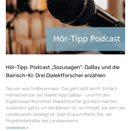
Hör-Tipp: Podcast „Sozusagen“: DaBay und die
Bairisch-KI: Drei Dialektforscher erzählen
Teil von was Größerem sein: Das geht jetzt leicht. Einfach
mitmachen bei der Dialekt-App DaBay – und mit den
Ergebnissen Münchner Dialektforscher glücklich machen.
Außerdem geht’s um die Bairisch-KI, ein Projekt, bei dem der
Landesverein beteiligt ist. Gast ist auch Martin Bär, der
Projektmitarbeiter des Landesvereins.
weiterlesen »