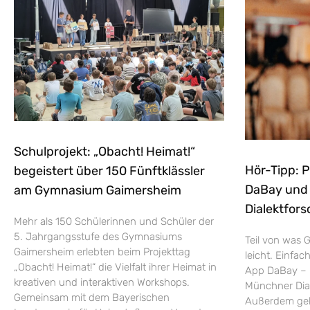
Schulprojekt: „Obacht! Heimat!“
Hör-Tipp: 
begeistert über 150 Fünftklässler
DaBay und d
am Gymnasium Gaimersheim
Dialektfors
Mehr als 150 Schülerinnen und Schüler der
5. Jahrgangsstufe des Gymnasiums
Teil von was G
Gaimersheim erlebten beim Projekttag
leicht. Einfac
„Obacht! Heimat!“ die Vielfalt ihrer Heimat in
App DaBay – 
kreativen und interaktiven Workshops.
Münchner Dial
Gemeinsam mit dem Bayerischen
Außerdem geht