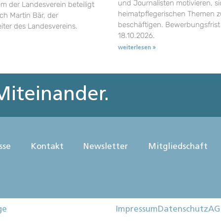
und Journalisten motivieren, si
em der Landesverein beteiligt
heimatpflegerischen Themen z
uch Martin Bär, der
beschäftigen. Bewerbungsfrist 
eiter des Landesvereins.
18.10.2026.
weiterlesen »
iteinander.
sse
Kontakt
Newsletter
Mitgliedschaft
ge
Impressum
Datenschutz
AG