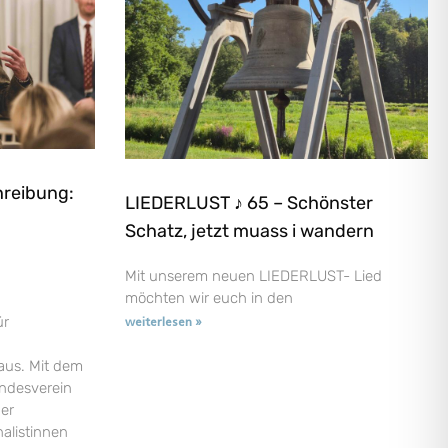
hreibung:
LIEDERLUST ♪ 65 – Schönster
Schatz, jetzt muass i wandern
Mit unserem neuen LIEDERLUST- Lied
möchten wir euch in den
ür
weiterlesen »
aus. Mit dem
andesverein
der
nalistinnen