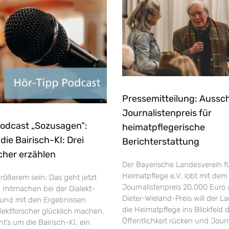
Pressemitteilung: Aussc
Journalistenpreis für
Podcast „Sozusagen“:
heimatpflegerische
ie Bairisch-KI: Drei
Berichterstattung
cher erzählen
Der Bayerische Landesverein f
Heimatpflege e.V. lobt mit dem
rößerem sein: Das geht jetzt
Journalistenpreis 20.000 Euro 
h mitmachen bei der Dialekt-
Dieter-Wieland-Preis will der L
und mit den Ergebnissen
die Heimatpflege ins Blickfeld 
ektforscher glücklich machen.
Öffentlichkeit rücken und Jour
’s um die Bairisch-KI, ein