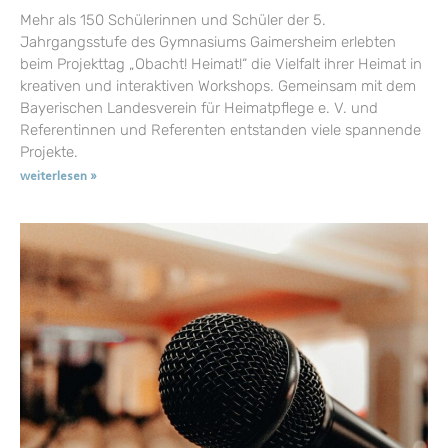
Mehr als 150 Schülerinnen und Schüler der 5.
Jahrgangsstufe des Gymnasiums Gaimersheim erlebten
beim Projekttag „Obacht! Heimat!“ die Vielfalt ihrer Heimat in
kreativen und interaktiven Workshops. Gemeinsam mit dem
Bayerischen Landesverein für Heimatpflege e. V. und
Referentinnen und Referenten entstanden viele spannende
Projekte.
weiterlesen »