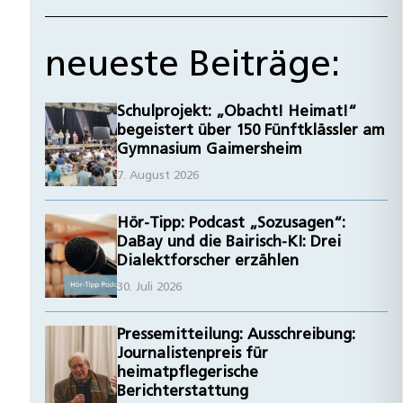
neueste Beiträge:
Schulprojekt: „Obacht! Heimat!“
begeistert über 150 Fünftklässler am
Gymnasium Gaimersheim
7. August 2026
Hör-Tipp: Podcast „Sozusagen“:
DaBay und die Bairisch-KI: Drei
Dialektforscher erzählen
30. Juli 2026
Pressemitteilung: Ausschreibung:
Journalistenpreis für
heimatpflegerische
Berichterstattung