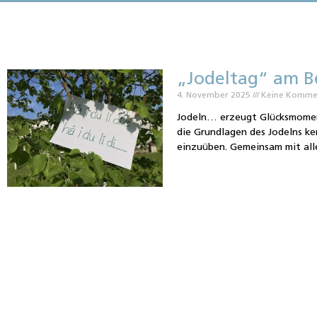
„Jodeltag“ am B
4. November 2025
Keine Komme
Jodeln… erzeugt Glücksmoment
die Grundlagen des Jodelns k
einzuüben. Gemeinsam mit all