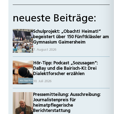
neueste Beiträge:
Schulprojekt: „Obacht! Heimat!“
begeistert über 150 Fünftklässler am
Gymnasium Gaimersheim
7. August 2026
Hör-Tipp: Podcast „Sozusagen“:
DaBay und die Bairisch-KI: Drei
Dialektforscher erzählen
30. Juli 2026
Pressemitteilung: Ausschreibung:
Journalistenpreis für
heimatpflegerische
Berichterstattung