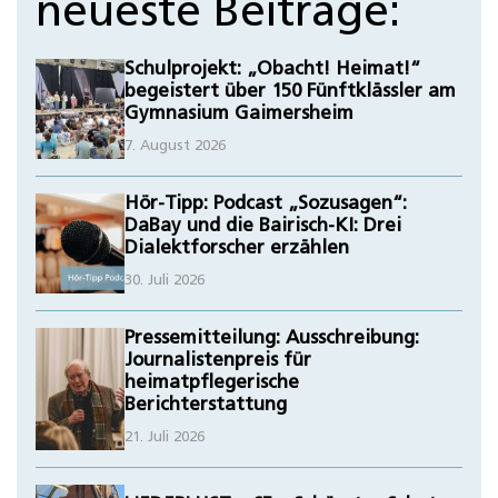
neueste Beiträge:
Schulprojekt: „Obacht! Heimat!“
begeistert über 150 Fünftklässler am
Gymnasium Gaimersheim
7. August 2026
Hör-Tipp: Podcast „Sozusagen“:
DaBay und die Bairisch-KI: Drei
Dialektforscher erzählen
30. Juli 2026
Pressemitteilung: Ausschreibung:
Journalistenpreis für
heimatpflegerische
Berichterstattung
21. Juli 2026