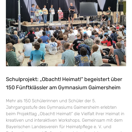
Schulprojekt: „Obacht! Heimat!“ begeistert über
150 Fünftklässler am Gymnasium Gaimersheim
Mehr als 150 Schülerinnen und Schüler der 5.
Jahrgangsstufe des Gymnasiums Gaimersheim erlebten
beim Projekttag „Obacht! Heimat!“ die Vielfalt ihrer Heimat in
kreativen und interaktiven Workshops. Gemeinsam mit dem
Bayerischen Landesverein für Heimatpflege e. V. und