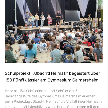
Schulprojekt: „Obacht! Heimat!“ begeistert über
150 Fünftklässler am Gymnasium Gaimersheim
Mehr als 150 Schülerinnen und Schüler der 5.
Jahrgangsstufe des Gymnasiums Gaimersheim erlebten
beim Projekttag „Obacht! Heimat!“ die Vielfalt ihrer Heimat in
kreativen und interaktiven Workshops. Gemeinsam mit dem