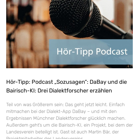
Hör-Tipp: Podcast „Sozusagen“: DaBay und die
Bairisch-KI: Drei Dialektforscher erzählen
Teil von was Größerem sein: Das geht jetzt leicht. Einfach
mitmachen bei der Dialekt-App DaBay – und mit den
Ergebnissen Münchner Dialektforscher glücklich machen.
Außerdem geht’s um die Bairisch-KI, ein Projekt, bei dem der
Landesverein beteiligt ist. Gast ist auch Martin Bär, der
Projektmitarbeiter des Landesvereins.