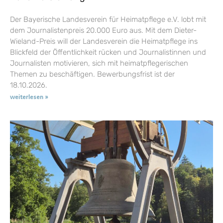
Der Bayerische Landesverein für Heimatpflege e.V. lobt mit
dem Journalistenpreis 20.000 Euro aus. Mit dem Dieter-
Wieland-Preis will der Landesverein die Heimatpflege ins
Blickfeld der Öffentlichkeit rücken und Journalistinnen und
Journalisten motivieren, sich mit heimatpflegerischen
Themen zu beschäftigen. Bewerbungsfrist ist der
18.10.2026.
weiterlesen »