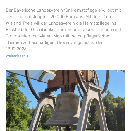
Der Bayerische Landesverein für Heimatpflege e.V. lobt mit
dem Journalistenpreis 20.000 Euro aus. Mit dem Dieter-
Wieland-Preis will der Landesverein die Heimatpflege ins
Blickfeld der Öffentlichkeit rücken und Journalistinnen und
Journalisten motivieren, sich mit heimatpflegerischen
Themen zu beschäftigen. Bewerbungsfrist ist der
18.10.2026.
weiterlesen »