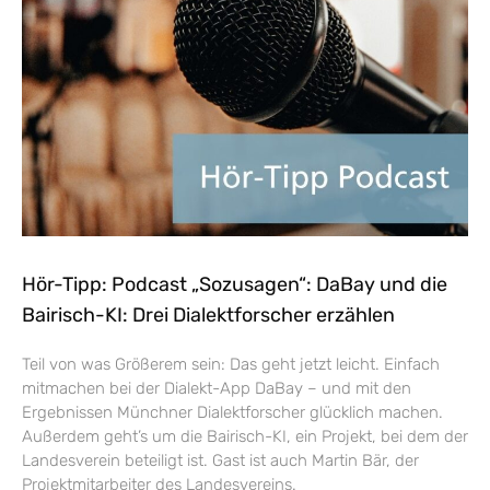
Hör-Tipp: Podcast „Sozusagen“: DaBay und die
Bairisch-KI: Drei Dialektforscher erzählen
Teil von was Größerem sein: Das geht jetzt leicht. Einfach
mitmachen bei der Dialekt-App DaBay – und mit den
Ergebnissen Münchner Dialektforscher glücklich machen.
Außerdem geht’s um die Bairisch-KI, ein Projekt, bei dem der
Landesverein beteiligt ist. Gast ist auch Martin Bär, der
Projektmitarbeiter des Landesvereins.