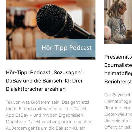
Pressemitt
Journaliste
Hör-Tipp: Podcast „Sozusagen“:
heimatpfle
DaBay und die Bairisch-KI: Drei
Berichters
Dialektforscher erzählen
Der Bayerisch
Heimatpflege 
Teil von was Größerem sein: Das geht jetzt
Journalistenp
leicht. Einfach mitmachen bei der Dialekt-
Dieter-Wieland
App DaBay – und mit den Ergebnissen
die Heimatpfle
Münchner Dialektforscher glücklich machen.
Öffentlichkei
Außerdem geht’s um die Bairisch-KI, ein