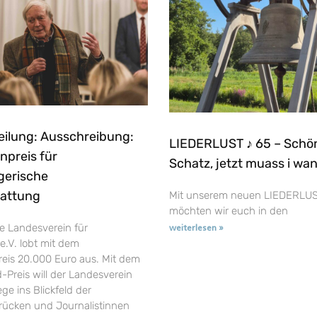
eilung: Ausschreibung:
LIEDERLUST ♪ 65 – Schö
npreis für
Schatz, jetzt muass i wa
gerische
tattung
Mit unserem neuen LIEDERLUS
möchten wir euch in den
e Landesverein für
weiterlesen »
e.V. lobt mit dem
reis 20.000 Euro aus. Mit dem
-Preis will der Landesverein
ge ins Blickfeld der
t rücken und Journalistinnen