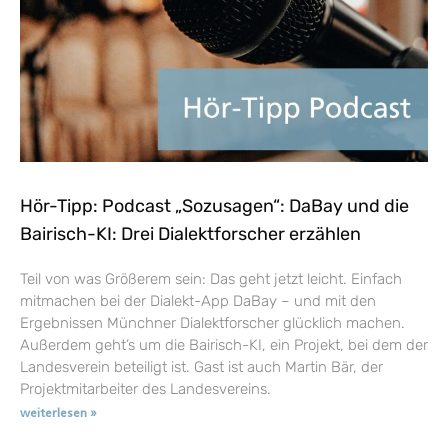
Hör-Tipp: Podcast „Sozusagen“: DaBay und die
Bairisch-KI: Drei Dialektforscher erzählen
Teil von was Größerem sein: Das geht jetzt leicht. Einfach
mitmachen bei der Dialekt-App DaBay – und mit den
Ergebnissen Münchner Dialektforscher glücklich machen.
Außerdem geht’s um die Bairisch-KI, ein Projekt, bei dem der
Landesverein beteiligt ist. Gast ist auch Martin Bär, der
Projektmitarbeiter des Landesvereins.
weiterlesen »