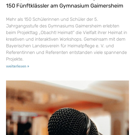
150 Fünftklässler am Gymnasium Gaimersheim
Mehr als 150 Schülerinnen und Schüler der 5.
Jahrgangsstufe des Gymnasiums Gaimersheim erlebten
beim Projekttag „Obacht! Heimat!“ die Vielfalt ihrer Heimat in
kreativen und interaktiven Workshops. Gemeinsam mit dem
Bayerischen Landesverein für Heimatpflege e. V. und
Referentinnen und Referenten entstanden viele spannende
Projekte.
weiterlesen »