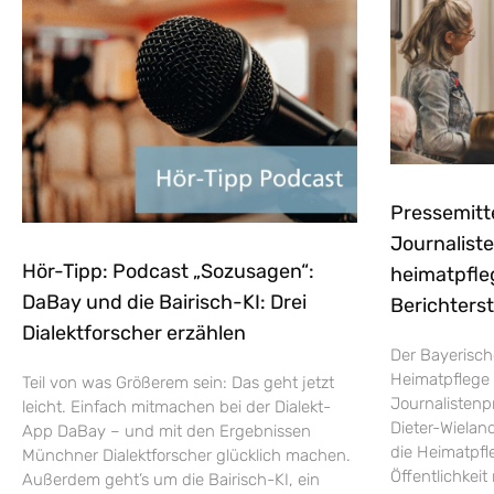
Pressemitt
Journaliste
Hör-Tipp: Podcast „Sozusagen“:
heimatpfle
DaBay und die Bairisch-KI: Drei
Berichters
Dialektforscher erzählen
Der Bayerisch
Heimatpflege 
Teil von was Größerem sein: Das geht jetzt
Journalistenp
leicht. Einfach mitmachen bei der Dialekt-
Dieter-Wieland
App DaBay – und mit den Ergebnissen
die Heimatpfle
Münchner Dialektforscher glücklich machen.
Öffentlichkei
Außerdem geht’s um die Bairisch-KI, ein