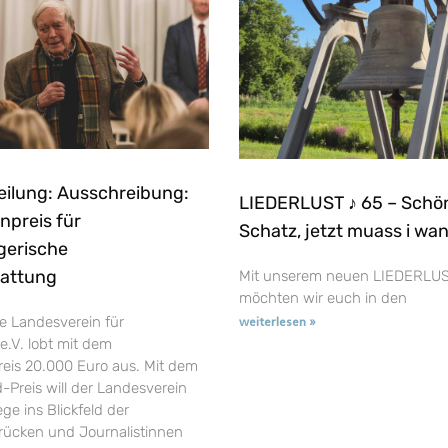
eilung: Ausschreibung:
LIEDERLUST ♪ 65 – Schö
npreis für
Schatz, jetzt muass i wa
gerische
tattung
Mit unserem neuen LIEDERLUS
möchten wir euch in den
e Landesverein für
weiterlesen »
e.V. lobt mit dem
reis 20.000 Euro aus. Mit dem
-Preis will der Landesverein
ge ins Blickfeld der
t rücken und Journalistinnen