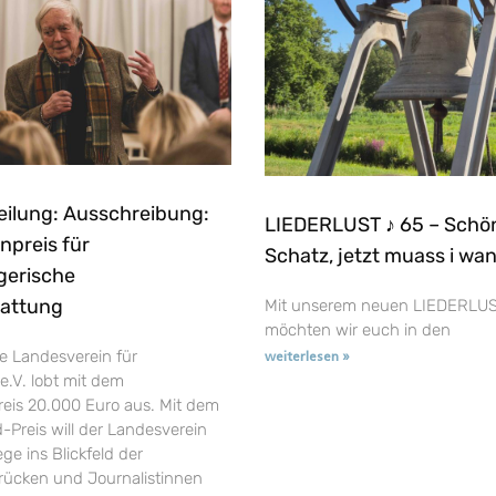
eilung: Ausschreibung:
LIEDERLUST ♪ 65 – Schö
npreis für
Schatz, jetzt muass i wa
gerische
tattung
Mit unserem neuen LIEDERLUS
möchten wir euch in den
e Landesverein für
weiterlesen »
e.V. lobt mit dem
reis 20.000 Euro aus. Mit dem
-Preis will der Landesverein
ge ins Blickfeld der
t rücken und Journalistinnen