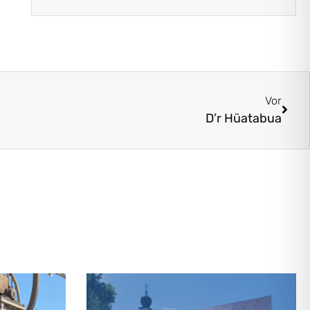
Vor
D’r Hüatabua