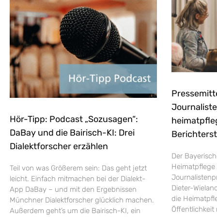
Pressemitt
Journaliste
Hör-Tipp: Podcast „Sozusagen“:
heimatpfle
DaBay und die Bairisch-KI: Drei
Berichters
Dialektforscher erzählen
Der Bayerisch
Heimatpflege 
Teil von was Größerem sein: Das geht jetzt
Journalistenp
leicht. Einfach mitmachen bei der Dialekt-
Dieter-Wieland
App DaBay – und mit den Ergebnissen
die Heimatpfle
Münchner Dialektforscher glücklich machen.
Öffentlichkei
Außerdem geht’s um die Bairisch-KI, ein