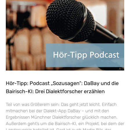
Hör-Tipp: Podcast „Sozusagen“: DaBay und die
Bairisch-KI: Drei Dialektforscher erzählen
Teil von was Größerem sein: Das geht jetzt leicht. Einfach
mitmachen bei der Dialekt-App DaBay – und mit den
Ergebnissen Münchner Dialektforscher glücklich machen.
Außerdem geht’s um die Bairisch-KI, ein Projekt, bei dem der
Landesverein beteiligt ist. Gast ist auch Martin Bär, der