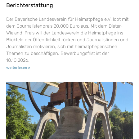
Berichterstattung
Der Bayerische Landesverein für Heimatpflege e.V. lobt mit
dem Journalistenpreis 20.000 Euro aus. Mit dem Dieter-
Wieland-Preis will der Landesverein die Heimatpflege ins
Blickfeld der Öffentlichkeit rücken und Journalistinnen und
Journalisten motivieren, sich mit heimatpflegerischen
Themen zu beschäftigen. Bewerbungsfrist ist der
18.10.2026.
weiterlesen »