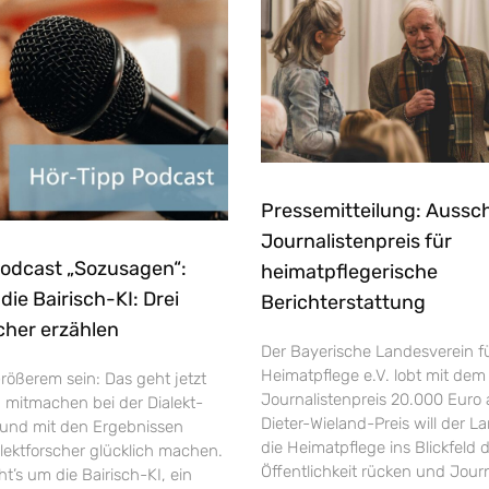
Pressemitteilung: Aussc
Journalistenpreis für
Podcast „Sozusagen“:
heimatpflegerische
ie Bairisch-KI: Drei
Berichterstattung
cher erzählen
Der Bayerische Landesverein f
Heimatpflege e.V. lobt mit dem
rößerem sein: Das geht jetzt
Journalistenpreis 20.000 Euro 
h mitmachen bei der Dialekt-
Dieter-Wieland-Preis will der L
und mit den Ergebnissen
die Heimatpflege ins Blickfeld 
ektforscher glücklich machen.
Öffentlichkeit rücken und Jour
’s um die Bairisch-KI, ein