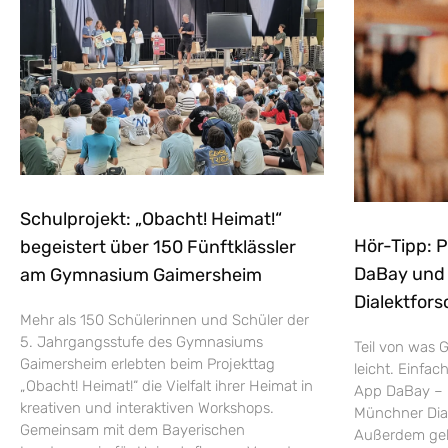
Schulprojekt: „Obacht! Heimat!“
Hör-Tipp: 
begeistert über 150 Fünftklässler
DaBay und d
am Gymnasium Gaimersheim
Dialektfors
Mehr als 150 Schülerinnen und Schüler der
5. Jahrgangsstufe des Gymnasiums
Teil von was G
Gaimersheim erlebten beim Projekttag
leicht. Einfac
„Obacht! Heimat!“ die Vielfalt ihrer Heimat in
App DaBay – 
kreativen und interaktiven Workshops.
Münchner Dial
Gemeinsam mit dem Bayerischen
Außerdem geht