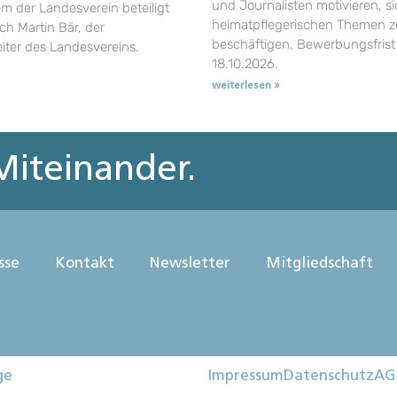
und Journalisten motivieren, si
em der Landesverein beteiligt
heimatpflegerischen Themen z
uch Martin Bär, der
beschäftigen. Bewerbungsfrist 
eiter des Landesvereins.
18.10.2026.
weiterlesen »
iteinander.
sse
Kontakt
Newsletter
Mitgliedschaft
ge
Impressum
Datenschutz
AG