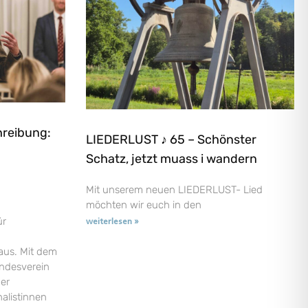
hreibung:
LIEDERLUST ♪ 65 – Schönster
Schatz, jetzt muass i wandern
Mit unserem neuen LIEDERLUST- Lied
möchten wir euch in den
ür
weiterlesen »
aus. Mit dem
andesverein
der
nalistinnen