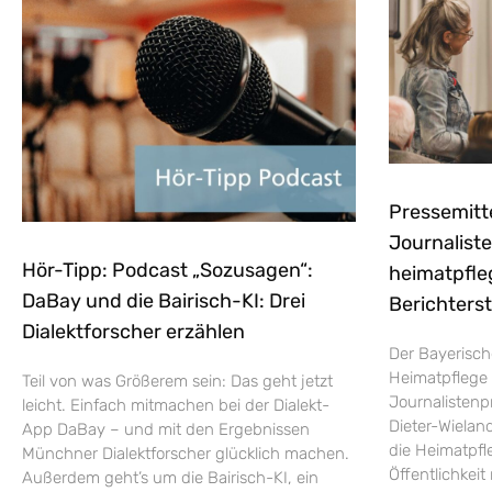
Pressemitt
Journaliste
Hör-Tipp: Podcast „Sozusagen“:
heimatpfle
DaBay und die Bairisch-KI: Drei
Berichters
Dialektforscher erzählen
Der Bayerisch
Heimatpflege 
Teil von was Größerem sein: Das geht jetzt
Journalistenp
leicht. Einfach mitmachen bei der Dialekt-
Dieter-Wieland
App DaBay – und mit den Ergebnissen
die Heimatpfle
Münchner Dialektforscher glücklich machen.
Öffentlichkei
Außerdem geht’s um die Bairisch-KI, ein