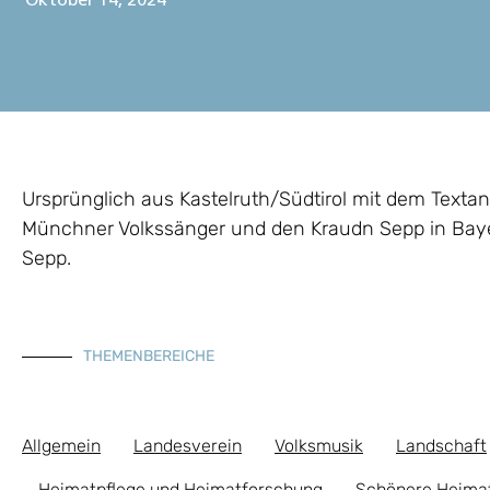
Oktober 14, 2024
Ursprünglich aus Kastelruth/Südtirol mit dem Textan
Münchner Volkssänger und den Kraudn Sepp in Bay
Sepp.
THEMENBEREICHE
Allgemein
Landesverein
Volksmusik
Landschaft
Heimatpflege und Heimatforschung
Schönere Heima