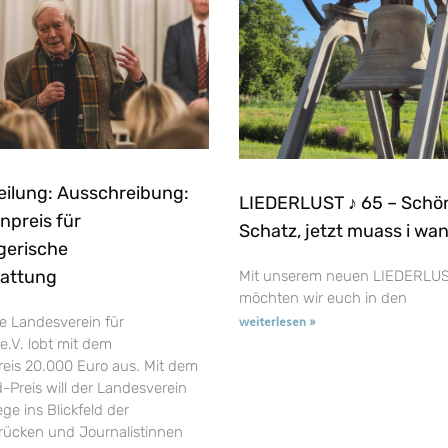
eilung: Ausschreibung:
LIEDERLUST ♪ 65 – Schö
npreis für
Schatz, jetzt muass i wa
gerische
tattung
Mit unserem neuen LIEDERLUS
möchten wir euch in den
e Landesverein für
weiterlesen »
e.V. lobt mit dem
reis 20.000 Euro aus. Mit dem
-Preis will der Landesverein
ge ins Blickfeld der
t rücken und Journalistinnen