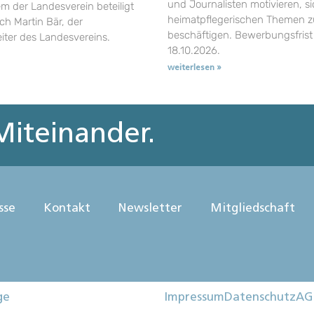
und Journalisten motivieren, si
em der Landesverein beteiligt
heimatpflegerischen Themen z
uch Martin Bär, der
beschäftigen. Bewerbungsfrist 
eiter des Landesvereins.
18.10.2026.
weiterlesen »
iteinander.
sse
Kontakt
Newsletter
Mitgliedschaft
ge
Impressum
Datenschutz
AG