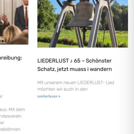
hreibung:
LIEDERLUST ♪ 65 – Schönster
Schatz, jetzt muass i wandern
Mit unserem neuen LIEDERLUST- Lied
möchten wir euch in den
ür
weiterlesen »
aus. Mit dem
andesverein
der
nalistinnen