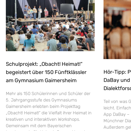
Schulprojekt: „Obacht! Heimat!“
Hör-Tipp: 
begeistert über 150 Fünftklässler
DaBay und d
am Gymnasium Gaimersheim
Dialektfors
Mehr als 150 Schülerinnen und Schüler der
5. Jahrgangsstufe des Gymnasiums
Teil von was G
Gaimersheim erlebten beim Projekttag
leicht. Einfac
„Obacht! Heimat!“ die Vielfalt ihrer Heimat in
App DaBay – 
kreativen und interaktiven Workshops.
Münchner Dial
Gemeinsam mit dem Bayerischen
Außerdem geht