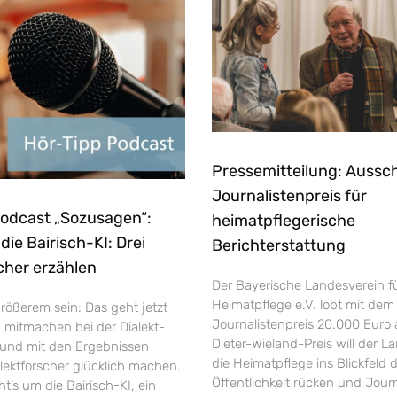
Pressemitteilung: Aussc
Journalistenpreis für
Podcast „Sozusagen“:
heimatpflegerische
ie Bairisch-KI: Drei
Berichterstattung
cher erzählen
Der Bayerische Landesverein f
Heimatpflege e.V. lobt mit dem
rößerem sein: Das geht jetzt
Journalistenpreis 20.000 Euro 
h mitmachen bei der Dialekt-
Dieter-Wieland-Preis will der L
und mit den Ergebnissen
die Heimatpflege ins Blickfeld 
ektforscher glücklich machen.
Öffentlichkeit rücken und Jour
’s um die Bairisch-KI, ein