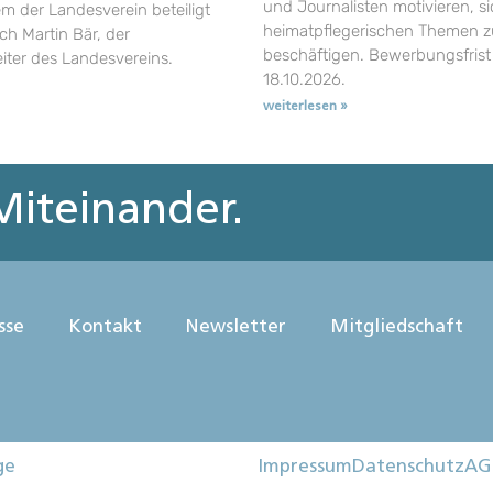
und Journalisten motivieren, si
em der Landesverein beteiligt
heimatpflegerischen Themen z
uch Martin Bär, der
beschäftigen. Bewerbungsfrist 
eiter des Landesvereins.
18.10.2026.
weiterlesen »
iteinander.
sse
Kontakt
Newsletter
Mitgliedschaft
ge
Impressum
Datenschutz
AG