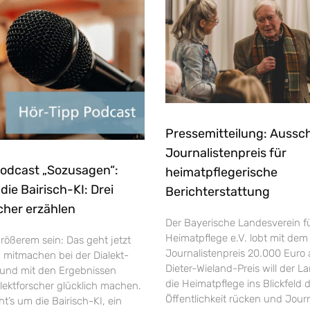
Pressemitteilung: Aussc
Journalistenpreis für
Podcast „Sozusagen“:
heimatpflegerische
ie Bairisch-KI: Drei
Berichterstattung
cher erzählen
Der Bayerische Landesverein f
Heimatpflege e.V. lobt mit dem
rößerem sein: Das geht jetzt
Journalistenpreis 20.000 Euro 
h mitmachen bei der Dialekt-
Dieter-Wieland-Preis will der L
und mit den Ergebnissen
die Heimatpflege ins Blickfeld 
ektforscher glücklich machen.
Öffentlichkeit rücken und Jour
’s um die Bairisch-KI, ein