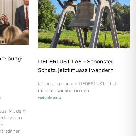
hreibung:
LIEDERLUST ♪ 65 – Schönster
Schatz, jetzt muass i wandern
Mit unserem neuen LIEDERLUST- Lied
möchten wir euch in den
ür
weiterlesen »
aus. Mit dem
andesverein
der
nalistinnen