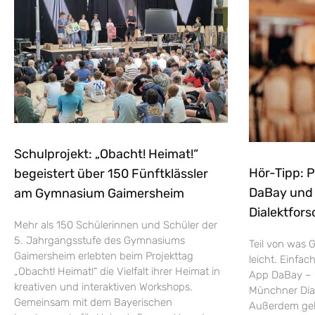
Schulprojekt: „Obacht! Heimat!“
Hör-Tipp: 
begeistert über 150 Fünftklässler
DaBay und d
am Gymnasium Gaimersheim
Dialektfors
Mehr als 150 Schülerinnen und Schüler der
5. Jahrgangsstufe des Gymnasiums
Teil von was G
Gaimersheim erlebten beim Projekttag
leicht. Einfac
„Obacht! Heimat!“ die Vielfalt ihrer Heimat in
App DaBay – 
kreativen und interaktiven Workshops.
Münchner Dial
Gemeinsam mit dem Bayerischen
Außerdem geht