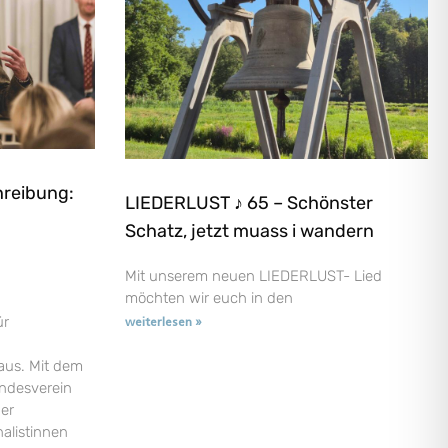
hreibung:
LIEDERLUST ♪ 65 – Schönster
Schatz, jetzt muass i wandern
Mit unserem neuen LIEDERLUST- Lied
möchten wir euch in den
ür
weiterlesen »
aus. Mit dem
andesverein
der
nalistinnen