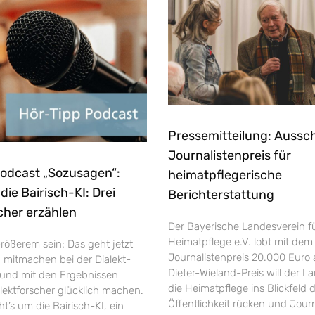
Pressemitteilung: Aussc
Journalistenpreis für
Podcast „Sozusagen“:
heimatpflegerische
ie Bairisch-KI: Drei
Berichterstattung
cher erzählen
Der Bayerische Landesverein f
Heimatpflege e.V. lobt mit dem
rößerem sein: Das geht jetzt
Journalistenpreis 20.000 Euro 
h mitmachen bei der Dialekt-
Dieter-Wieland-Preis will der L
und mit den Ergebnissen
die Heimatpflege ins Blickfeld 
ektforscher glücklich machen.
Öffentlichkeit rücken und Jour
’s um die Bairisch-KI, ein