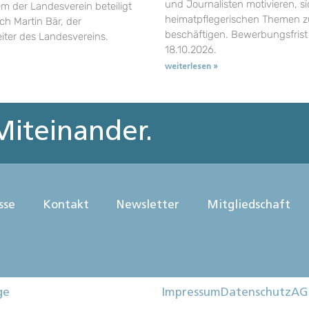
und Journalisten motivieren, si
em der Landesverein beteiligt
heimatpflegerischen Themen z
uch Martin Bär, der
beschäftigen. Bewerbungsfrist 
eiter des Landesvereins.
18.10.2026.
weiterlesen »
iteinander.
sse
Kontakt
Newsletter
Mitgliedschaft
ge
Impressum
Datenschutz
AG