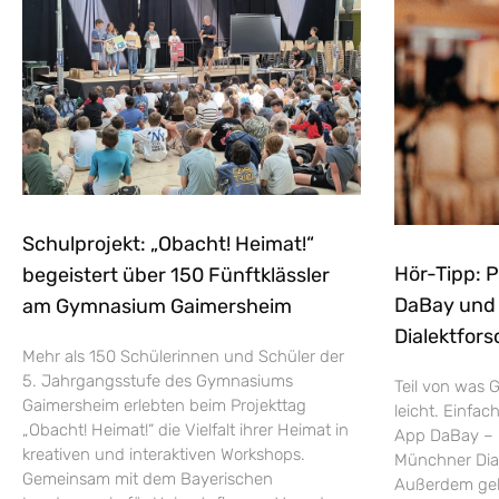
Schulprojekt: „Obacht! Heimat!“
Hör-Tipp: 
begeistert über 150 Fünftklässler
DaBay und d
am Gymnasium Gaimersheim
Dialektfors
Mehr als 150 Schülerinnen und Schüler der
5. Jahrgangsstufe des Gymnasiums
Teil von was G
Gaimersheim erlebten beim Projekttag
leicht. Einfac
„Obacht! Heimat!“ die Vielfalt ihrer Heimat in
App DaBay – 
kreativen und interaktiven Workshops.
Münchner Dial
Gemeinsam mit dem Bayerischen
Außerdem geht