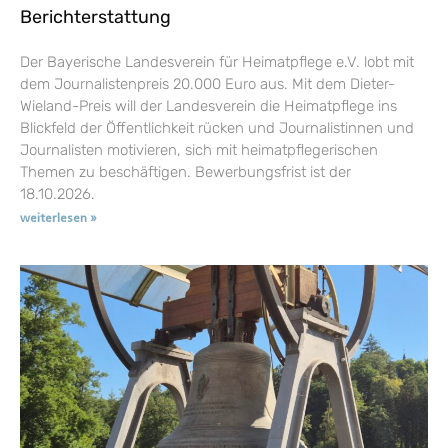
Berichterstattung
Der Bayerische Landesverein für Heimatpflege e.V. lobt mit
dem Journalistenpreis 20.000 Euro aus. Mit dem Dieter-
Wieland-Preis will der Landesverein die Heimatpflege ins
Blickfeld der Öffentlichkeit rücken und Journalistinnen und
Journalisten motivieren, sich mit heimatpflegerischen
Themen zu beschäftigen. Bewerbungsfrist ist der
18.10.2026.
weiterlesen »