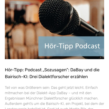
Hör-Tipp: Podcast „Sozusagen“: DaBay und die
Bairisch-KI: Drei Dialektforscher erzählen
Teil von was Größerem sein: Das geht jetzt leicht. Einfach
mitmachen bei der Dialekt-App DaBay – und mit den
Ergebnissen Münchner Dialektforscher glücklich machen.
Außerdem geht’s um die Bairisch-KI, ein Projekt, bei dem der
Landesverein beteiligt ist. Gast ist auch Martin Bär, der