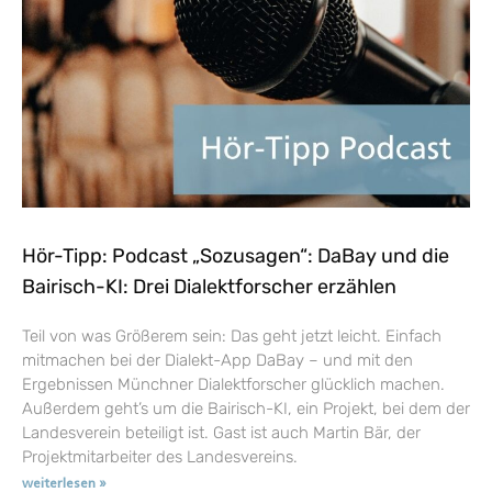
Hör-Tipp: Podcast „Sozusagen“: DaBay und die
Bairisch-KI: Drei Dialektforscher erzählen
Teil von was Größerem sein: Das geht jetzt leicht. Einfach
mitmachen bei der Dialekt-App DaBay – und mit den
Ergebnissen Münchner Dialektforscher glücklich machen.
Außerdem geht’s um die Bairisch-KI, ein Projekt, bei dem der
Landesverein beteiligt ist. Gast ist auch Martin Bär, der
Projektmitarbeiter des Landesvereins.
weiterlesen »