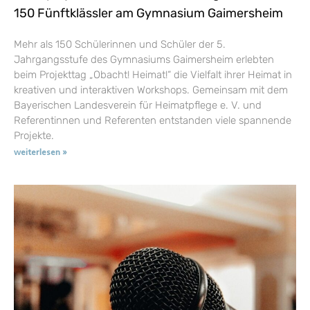
150 Fünftklässler am Gymnasium Gaimersheim
Mehr als 150 Schülerinnen und Schüler der 5.
Jahrgangsstufe des Gymnasiums Gaimersheim erlebten
beim Projekttag „Obacht! Heimat!“ die Vielfalt ihrer Heimat in
kreativen und interaktiven Workshops. Gemeinsam mit dem
Bayerischen Landesverein für Heimatpflege e. V. und
Referentinnen und Referenten entstanden viele spannende
Projekte.
weiterlesen »