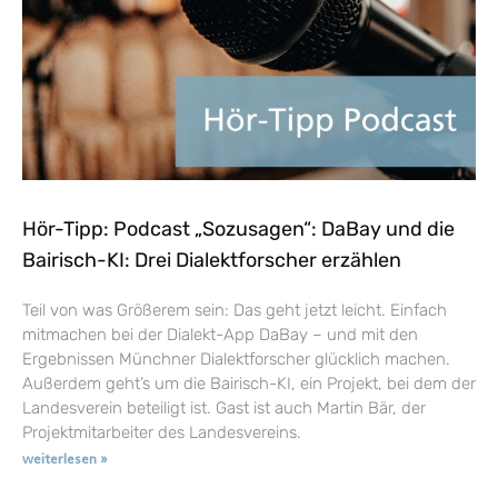
Hör-Tipp: Podcast „Sozusagen“: DaBay und die
Bairisch-KI: Drei Dialektforscher erzählen
Teil von was Größerem sein: Das geht jetzt leicht. Einfach
mitmachen bei der Dialekt-App DaBay – und mit den
Ergebnissen Münchner Dialektforscher glücklich machen.
Außerdem geht’s um die Bairisch-KI, ein Projekt, bei dem der
Landesverein beteiligt ist. Gast ist auch Martin Bär, der
Projektmitarbeiter des Landesvereins.
weiterlesen »