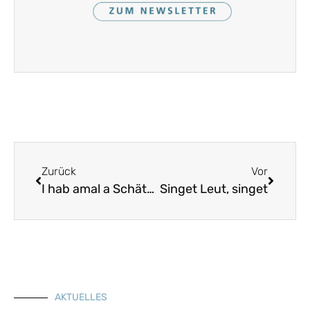
Zurück
Vor
I hab amal a Schätzle g’het
Singet Leut, singet
AKTUELLES