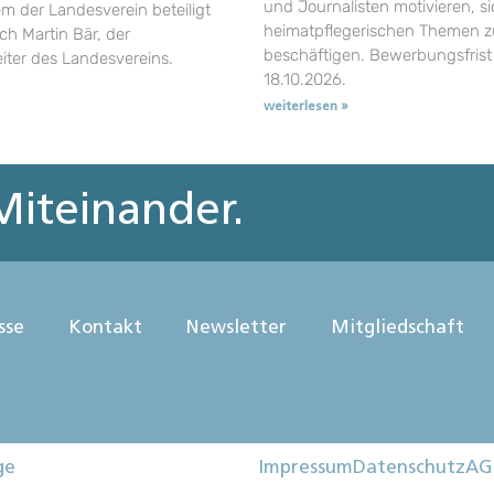
und Journalisten motivieren, si
em der Landesverein beteiligt
heimatpflegerischen Themen z
uch Martin Bär, der
beschäftigen. Bewerbungsfrist 
eiter des Landesvereins.
18.10.2026.
weiterlesen »
iteinander.
sse
Kontakt
Newsletter
Mitgliedschaft
ge
Impressum
Datenschutz
AG