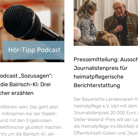
Pressemitteilung: Aussc
Journalistenpreis für
Podcast „Sozusagen“:
heimatpflegerische
ie Bairisch-KI: Drei
Berichterstattung
cher erzählen
Der Bayerische Landesverein f
Heimatpflege e.V. lobt mit dem
rößerem sein: Das geht jetzt
Journalistenpreis 20.000 Euro 
h mitmachen bei der Dialekt-
Dieter-Wieland-Preis will der L
und mit den Ergebnissen
die Heimatpflege ins Blickfeld 
ektforscher glücklich machen.
Öffentlichkeit rücken und Jour
’s um die Bairisch-KI, ein