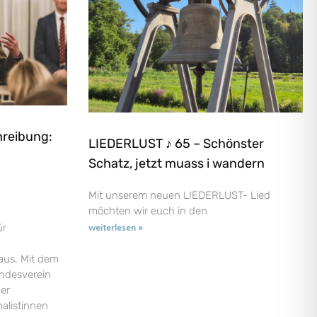
hreibung:
LIEDERLUST ♪ 65 – Schönster
Schatz, jetzt muass i wandern
Mit unserem neuen LIEDERLUST- Lied
möchten wir euch in den
ür
weiterlesen »
aus. Mit dem
andesverein
der
nalistinnen