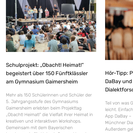
Schulprojekt: „Obacht! Heimat!“
Hör-Tipp: 
begeistert über 150 Fünftklässler
DaBay und d
am Gymnasium Gaimersheim
Dialektfors
Mehr als 150 Schülerinnen und Schüler der
5. Jahrgangsstufe des Gymnasiums
Teil von was G
Gaimersheim erlebten beim Projekttag
leicht. Einfac
„Obacht! Heimat!“ die Vielfalt ihrer Heimat in
App DaBay – 
kreativen und interaktiven Workshops.
Münchner Dial
Gemeinsam mit dem Bayerischen
Außerdem geht