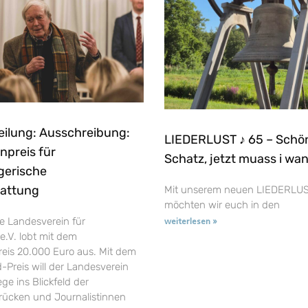
eilung: Ausschreibung:
LIEDERLUST ♪ 65 – Schö
npreis für
Schatz, jetzt muass i wa
gerische
tattung
Mit unserem neuen LIEDERLUS
möchten wir euch in den
e Landesverein für
weiterlesen »
e.V. lobt mit dem
reis 20.000 Euro aus. Mit dem
-Preis will der Landesverein
ge ins Blickfeld der
t rücken und Journalistinnen