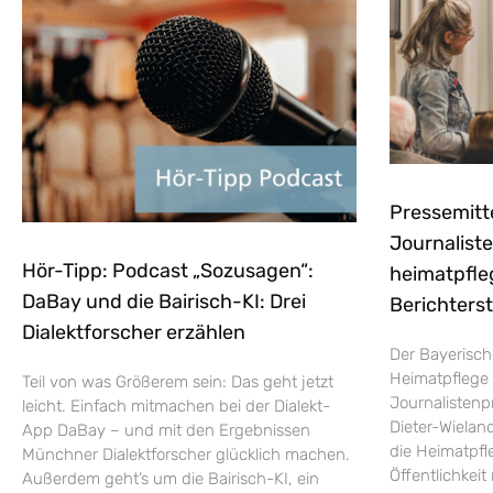
Pressemitt
Journaliste
Hör-Tipp: Podcast „Sozusagen“:
heimatpfle
DaBay und die Bairisch-KI: Drei
Berichters
Dialektforscher erzählen
Der Bayerisch
Heimatpflege 
Teil von was Größerem sein: Das geht jetzt
Journalistenp
leicht. Einfach mitmachen bei der Dialekt-
Dieter-Wieland
App DaBay – und mit den Ergebnissen
die Heimatpfle
Münchner Dialektforscher glücklich machen.
Öffentlichkei
Außerdem geht’s um die Bairisch-KI, ein