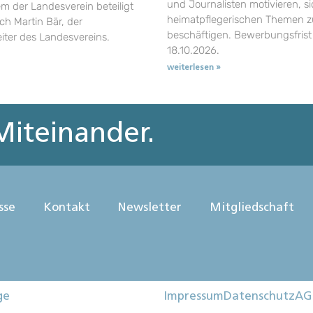
und Journalisten motivieren, si
em der Landesverein beteiligt
heimatpflegerischen Themen z
uch Martin Bär, der
beschäftigen. Bewerbungsfrist 
eiter des Landesvereins.
18.10.2026.
weiterlesen »
iteinander.
sse
Kontakt
Newsletter
Mitgliedschaft
ge
Impressum
Datenschutz
AG