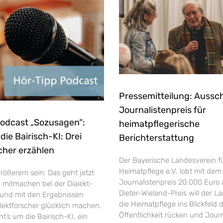
Pressemitteilung: Aussc
Journalistenpreis für
Podcast „Sozusagen“:
heimatpflegerische
ie Bairisch-KI: Drei
Berichterstattung
cher erzählen
Der Bayerische Landesverein f
Heimatpflege e.V. lobt mit dem
rößerem sein: Das geht jetzt
Journalistenpreis 20.000 Euro 
h mitmachen bei der Dialekt-
Dieter-Wieland-Preis will der L
und mit den Ergebnissen
die Heimatpflege ins Blickfeld 
ektforscher glücklich machen.
Öffentlichkeit rücken und Jour
’s um die Bairisch-KI, ein