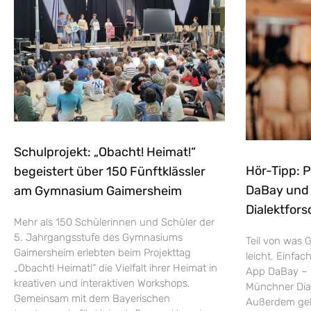
Schulprojekt: „Obacht! Heimat!“
Hör-Tipp: 
begeistert über 150 Fünftklässler
DaBay und d
am Gymnasium Gaimersheim
Dialektfors
Mehr als 150 Schülerinnen und Schüler der
5. Jahrgangsstufe des Gymnasiums
Teil von was G
Gaimersheim erlebten beim Projekttag
leicht. Einfac
„Obacht! Heimat!“ die Vielfalt ihrer Heimat in
App DaBay – 
kreativen und interaktiven Workshops.
Münchner Dial
Gemeinsam mit dem Bayerischen
Außerdem geht