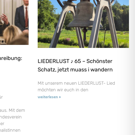
hreibung:
LIEDERLUST ♪ 65 – Schönster
Schatz, jetzt muass i wandern
Mit unserem neuen LIEDERLUST- Lied
möchten wir euch in den
ür
weiterlesen »
aus. Mit dem
andesverein
der
nalistinnen