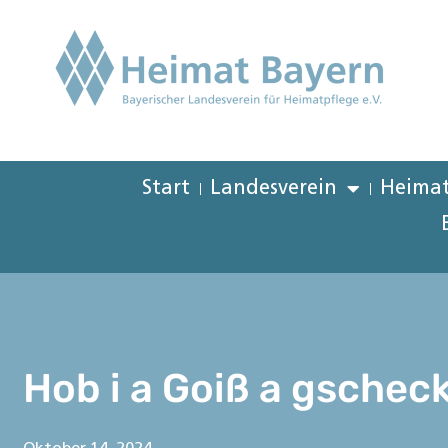
Start
Landesverein
Heimat
Hob i a Goiß a gscheck