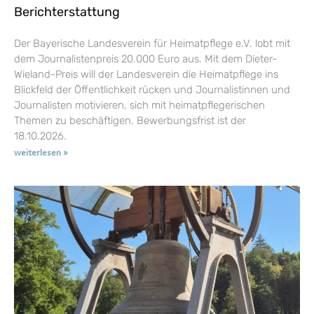
Berichterstattung
Der Bayerische Landesverein für Heimatpflege e.V. lobt mit
dem Journalistenpreis 20.000 Euro aus. Mit dem Dieter-
Wieland-Preis will der Landesverein die Heimatpflege ins
Blickfeld der Öffentlichkeit rücken und Journalistinnen und
Journalisten motivieren, sich mit heimatpflegerischen
Themen zu beschäftigen. Bewerbungsfrist ist der
18.10.2026.
weiterlesen »