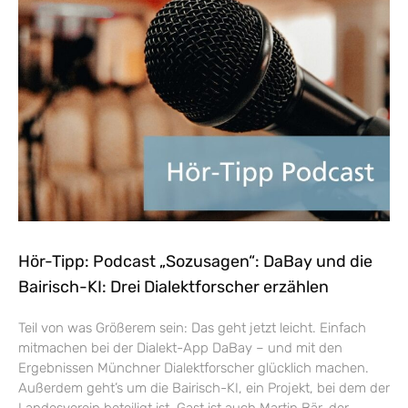
Hör-Tipp: Podcast „Sozusagen“: DaBay und die
Bairisch-KI: Drei Dialektforscher erzählen
Teil von was Größerem sein: Das geht jetzt leicht. Einfach
mitmachen bei der Dialekt-App DaBay – und mit den
Ergebnissen Münchner Dialektforscher glücklich machen.
Außerdem geht’s um die Bairisch-KI, ein Projekt, bei dem der
Landesverein beteiligt ist. Gast ist auch Martin Bär, der