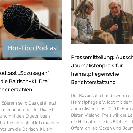
Pressemitteilung: Aussc
Journalistenpreis für
Podcast „Sozusagen“:
heimatpflegerische
ie Bairisch-KI: Drei
Berichterstattung
cher erzählen
Der Bayerische Landesverein f
Heimatpflege e.V. lobt mit dem
rößerem sein: Das geht jetzt
Journalistenpreis 20.000 Euro 
h mitmachen bei der Dialekt-
Dieter-Wieland-Preis will der L
und mit den Ergebnissen
die Heimatpflege ins Blickfeld 
ektforscher glücklich machen.
Öffentlichkeit rücken und Jour
’s um die Bairisch-KI, ein