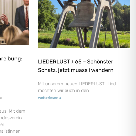
hreibung:
LIEDERLUST ♪ 65 – Schönster
Schatz, jetzt muass i wandern
Mit unserem neuen LIEDERLUST- Lied
möchten wir euch in den
ür
weiterlesen »
aus. Mit dem
andesverein
der
nalistinnen