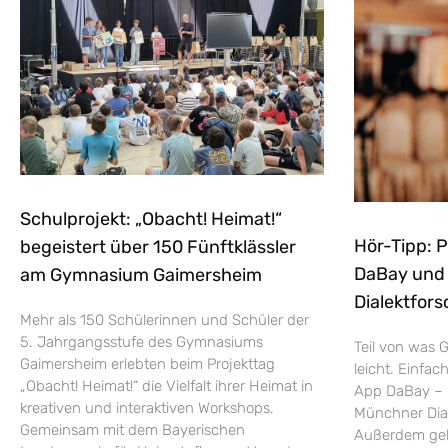
Schulprojekt: „Obacht! Heimat!“
Hör-Tipp: 
begeistert über 150 Fünftklässler
DaBay und d
am Gymnasium Gaimersheim
Dialektfors
Mehr als 150 Schülerinnen und Schüler der
5. Jahrgangsstufe des Gymnasiums
Teil von was G
Gaimersheim erlebten beim Projekttag
leicht. Einfac
„Obacht! Heimat!“ die Vielfalt ihrer Heimat in
App DaBay – 
kreativen und interaktiven Workshops.
Münchner Dial
Gemeinsam mit dem Bayerischen
Außerdem geht