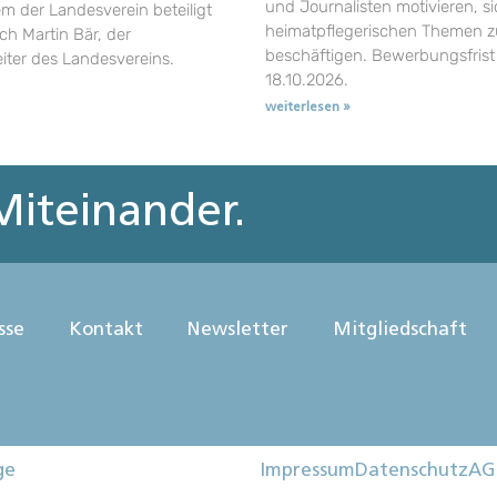
und Journalisten motivieren, si
em der Landesverein beteiligt
heimatpflegerischen Themen z
uch Martin Bär, der
beschäftigen. Bewerbungsfrist 
eiter des Landesvereins.
18.10.2026.
weiterlesen »
iteinander.
sse
Kontakt
Newsletter
Mitgliedschaft
ge
Impressum
Datenschutz
AG