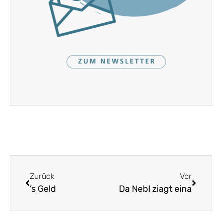
Zurück
Vor
’s Geld
Da Nebl ziagt eina