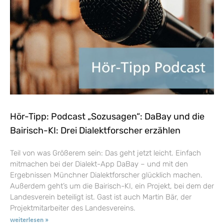
Hör-Tipp: Podcast „Sozusagen“: DaBay und die
Bairisch-KI: Drei Dialektforscher erzählen
Teil von was Größerem sein: Das geht jetzt leicht. Einfach
mitmachen bei der Dialekt-App DaBay – und mit den
Ergebnissen Münchner Dialektforscher glücklich machen.
Außerdem geht’s um die Bairisch-KI, ein Projekt, bei dem der
Landesverein beteiligt ist. Gast ist auch Martin Bär, der
Projektmitarbeiter des Landesvereins.
weiterlesen »