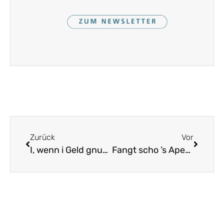
Zurück
Vor
I, wenn i Geld gnua hätt
Fangt scho ’s Apern a(n)