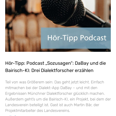
Hör-Tipp: Podcast „Sozusagen“: DaBay und die
Bairisch-KI: Drei Dialektforscher erzählen
Teil von was Größerem sein: Das geht jetzt leicht. Einfach
mitmachen bei der Dialekt-App DaBay – und mit den
Ergebnissen Münchner Dialektforscher glücklich machen.
Außerdem geht’s um die Bairisch-KI, ein Projekt, bei dem der
Landesverein beteiligt ist. Gast ist auch Martin Bär, der
Projektmitarbeiter des Landesvereins.