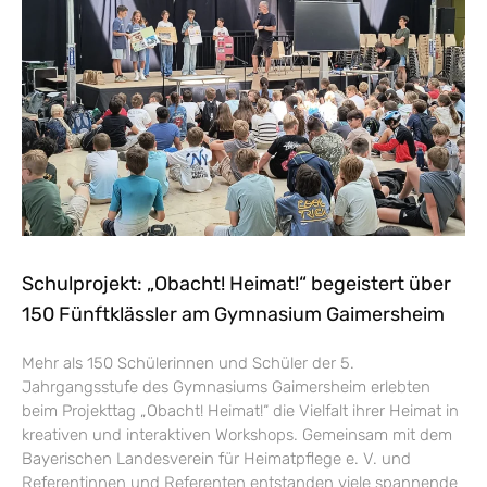
Schulprojekt: „Obacht! Heimat!“ begeistert über
150 Fünftklässler am Gymnasium Gaimersheim
Mehr als 150 Schülerinnen und Schüler der 5.
Jahrgangsstufe des Gymnasiums Gaimersheim erlebten
beim Projekttag „Obacht! Heimat!“ die Vielfalt ihrer Heimat in
kreativen und interaktiven Workshops. Gemeinsam mit dem
Bayerischen Landesverein für Heimatpflege e. V. und
Referentinnen und Referenten entstanden viele spannende