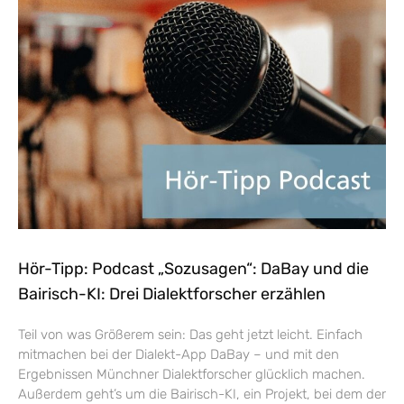
Hör-Tipp: Podcast „Sozusagen“: DaBay und die
Bairisch-KI: Drei Dialektforscher erzählen
Teil von was Größerem sein: Das geht jetzt leicht. Einfach
mitmachen bei der Dialekt-App DaBay – und mit den
Ergebnissen Münchner Dialektforscher glücklich machen.
Außerdem geht’s um die Bairisch-KI, ein Projekt, bei dem der