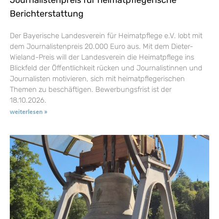
Berichterstattung
Der Bayerische Landesverein für Heimatpflege e.V. lobt mit
dem Journalistenpreis 20.000 Euro aus. Mit dem Dieter-
Wieland-Preis will der Landesverein die Heimatpflege ins
Blickfeld der Öffentlichkeit rücken und Journalistinnen und
Journalisten motivieren, sich mit heimatpflegerischen
Themen zu beschäftigen. Bewerbungsfrist ist der
18.10.2026.
weiterlesen »