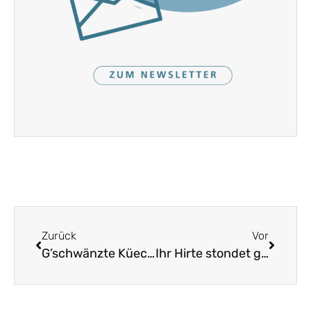
Zurück
Vor
G’schwänzte Küechle mag i gera
Ihr Hirte stondet gschwind auf