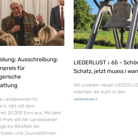
eilung: Ausschreibung:
LIEDERLUST ♪ 65 – Schö
npreis für
Schatz, jetzt muass i wa
gerische
tattung
Mit unserem neuen LIEDERLUS
möchten wir euch in den
e Landesverein für
weiterlesen »
e.V. lobt mit dem
reis 20.000 Euro aus. Mit dem
-Preis will der Landesverein
ge ins Blickfeld der
t rücken und Journalistinnen