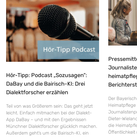
Pressemitt
Journaliste
Hör-Tipp: Podcast „Sozusagen“:
heimatpfle
DaBay und die Bairisch-KI: Drei
Berichters
Dialektforscher erzählen
Der Bayerisch
Heimatpflege 
Teil von was Größerem sein: Das geht jetzt
Journalistenp
leicht. Einfach mitmachen bei der Dialekt-
Dieter-Wieland
App DaBay – und mit den Ergebnissen
die Heimatpfle
Münchner Dialektforscher glücklich machen.
Öffentlichkei
Außerdem geht’s um die Bairisch-KI, ein