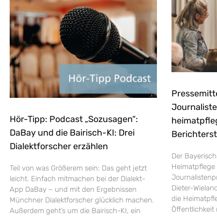
Pressemitt
Journaliste
Hör-Tipp: Podcast „Sozusagen“:
heimatpfle
DaBay und die Bairisch-KI: Drei
Berichters
Dialektforscher erzählen
Der Bayerisch
Heimatpflege 
Teil von was Größerem sein: Das geht jetzt
Journalistenp
leicht. Einfach mitmachen bei der Dialekt-
Dieter-Wieland
App DaBay – und mit den Ergebnissen
die Heimatpfle
Münchner Dialektforscher glücklich machen.
Öffentlichkei
Außerdem geht’s um die Bairisch-KI, ein