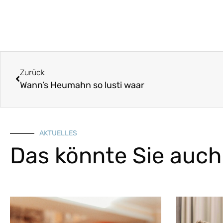
Zurück
Wann’s Heumahn so lusti waar
AKTUELLES
Das könnte Sie auch 