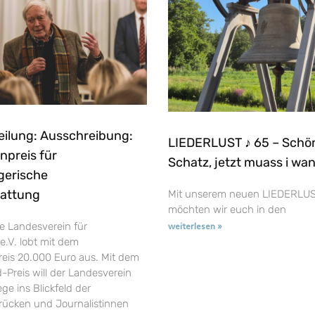
eilung: Ausschreibung:
LIEDERLUST ♪ 65 – Schö
npreis für
Schatz, jetzt muass i wa
gerische
tattung
Mit unserem neuen LIEDERLUS
möchten wir euch in den
e Landesverein für
weiterlesen »
e.V. lobt mit dem
reis 20.000 Euro aus. Mit dem
-Preis will der Landesverein
ge ins Blickfeld der
t rücken und Journalistinnen