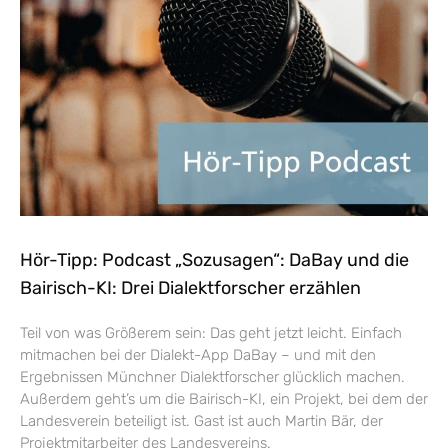
Hör-Tipp: Podcast „Sozusagen“: DaBay und die
Bairisch-KI: Drei Dialektforscher erzählen
Teil von was Größerem sein: Das geht jetzt leicht. Einfach
mitmachen bei der Dialekt-App DaBay – und mit den
Ergebnissen Münchner Dialektforscher glücklich machen.
Außerdem geht’s um die Bairisch-KI, ein Projekt, bei dem der
Landesverein beteiligt ist. Gast ist auch Martin Bär, der
Projektmitarbeiter des Landesvereins.