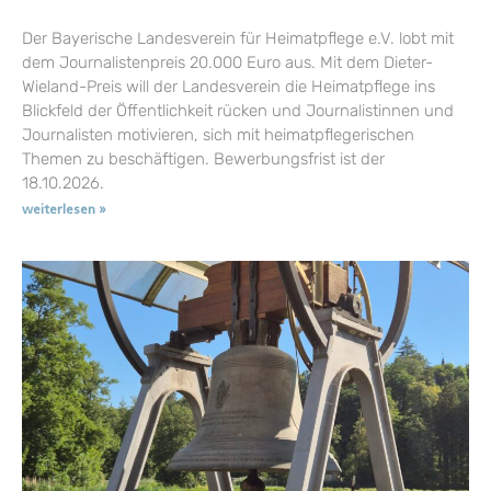
Der Bayerische Landesverein für Heimatpflege e.V. lobt mit
dem Journalistenpreis 20.000 Euro aus. Mit dem Dieter-
Wieland-Preis will der Landesverein die Heimatpflege ins
Blickfeld der Öffentlichkeit rücken und Journalistinnen und
Journalisten motivieren, sich mit heimatpflegerischen
Themen zu beschäftigen. Bewerbungsfrist ist der
18.10.2026.
weiterlesen »