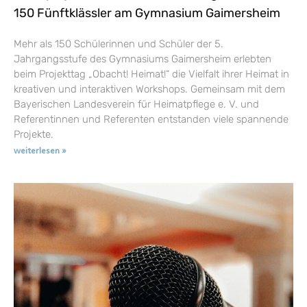
150 Fünftklässler am Gymnasium Gaimersheim
Mehr als 150 Schülerinnen und Schüler der 5.
Jahrgangsstufe des Gymnasiums Gaimersheim erlebten
beim Projekttag „Obacht! Heimat!“ die Vielfalt ihrer Heimat in
kreativen und interaktiven Workshops. Gemeinsam mit dem
Bayerischen Landesverein für Heimatpflege e. V. und
Referentinnen und Referenten entstanden viele spannende
Projekte.
weiterlesen »