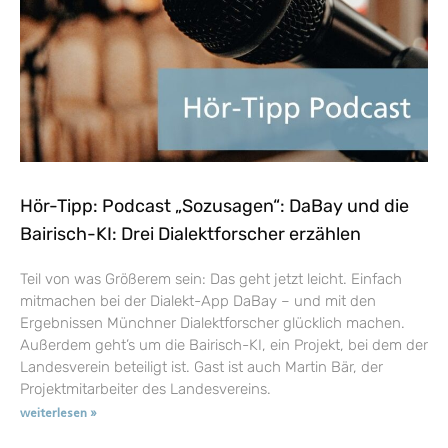
Hör-Tipp: Podcast „Sozusagen“: DaBay und die
Bairisch-KI: Drei Dialektforscher erzählen
Teil von was Größerem sein: Das geht jetzt leicht. Einfach
mitmachen bei der Dialekt-App DaBay – und mit den
Ergebnissen Münchner Dialektforscher glücklich machen.
Außerdem geht’s um die Bairisch-KI, ein Projekt, bei dem der
Landesverein beteiligt ist. Gast ist auch Martin Bär, der
Projektmitarbeiter des Landesvereins.
weiterlesen »