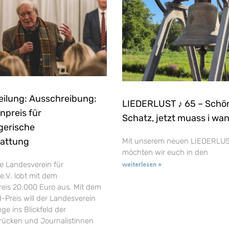
eilung: Ausschreibung:
LIEDERLUST ♪ 65 – Schö
npreis für
Schatz, jetzt muass i wa
gerische
tattung
Mit unserem neuen LIEDERLUS
möchten wir euch in den
e Landesverein für
weiterlesen »
e.V. lobt mit dem
reis 20.000 Euro aus. Mit dem
-Preis will der Landesverein
ge ins Blickfeld der
t rücken und Journalistinnen