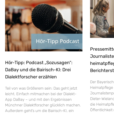
Pressemitt
Journaliste
Hör-Tipp: Podcast „Sozusagen“:
heimatpfle
DaBay und die Bairisch-KI: Drei
Berichters
Dialektforscher erzählen
Der Bayerisch
Heimatpflege 
Teil von was Größerem sein: Das geht jetzt
Journalistenp
leicht. Einfach mitmachen bei der Dialekt-
Dieter-Wieland
App DaBay – und mit den Ergebnissen
die Heimatpfle
Münchner Dialektforscher glücklich machen.
Öffentlichkei
Außerdem geht’s um die Bairisch-KI, ein