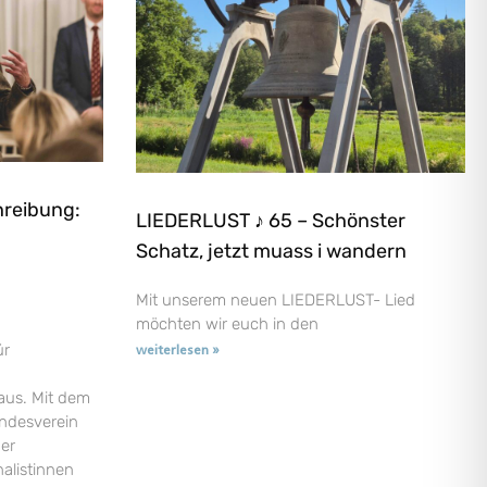
hreibung:
LIEDERLUST ♪ 65 – Schönster
Schatz, jetzt muass i wandern
Mit unserem neuen LIEDERLUST- Lied
möchten wir euch in den
ür
weiterlesen »
aus. Mit dem
andesverein
der
nalistinnen