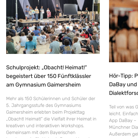
Schulprojekt: „Obacht! Heimat!“
Hör-Tipp: 
begeistert über 150 Fünftklässler
DaBay und d
am Gymnasium Gaimersheim
Dialektfors
Mehr als 150 Schülerinnen und Schüler der
5. Jahrgangsstufe des Gymnasiums
Teil von was G
Gaimersheim erlebten beim Projekttag
leicht. Einfac
„Obacht! Heimat!“ die Vielfalt ihrer Heimat in
App DaBay – 
kreativen und interaktiven Workshops.
Münchner Dial
Gemeinsam mit dem Bayerischen
Außerdem geht