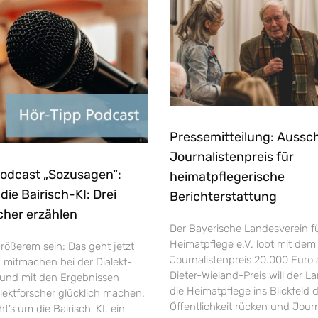
Pressemitteilung: Aussc
Journalistenpreis für
Podcast „Sozusagen“:
heimatpflegerische
ie Bairisch-KI: Drei
Berichterstattung
cher erzählen
Der Bayerische Landesverein f
Heimatpflege e.V. lobt mit dem
rößerem sein: Das geht jetzt
Journalistenpreis 20.000 Euro 
h mitmachen bei der Dialekt-
Dieter-Wieland-Preis will der L
und mit den Ergebnissen
die Heimatpflege ins Blickfeld 
ektforscher glücklich machen.
Öffentlichkeit rücken und Jour
’s um die Bairisch-KI, ein