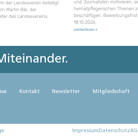
und Journalisten motivieren, si
em der Landesverein beteiligt
heimatpflegerischen Themen z
uch Martin Bär, der
beschäftigen. Bewerbungsfrist 
eiter des Landesvereins.
18.10.2026.
weiterlesen »
iteinander.
sse
Kontakt
Newsletter
Mitgliedschaft
ge
Impressum
Datenschutz
AG