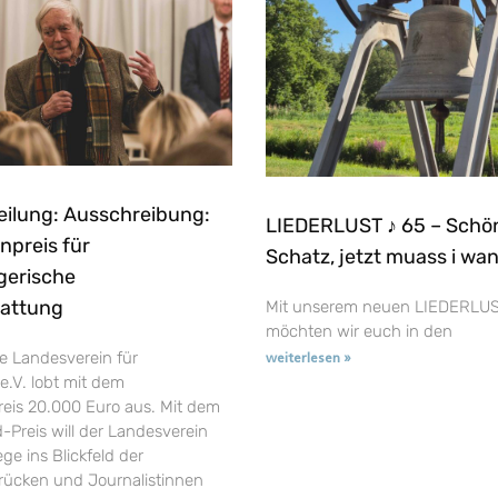
eilung: Ausschreibung:
LIEDERLUST ♪ 65 – Schö
npreis für
Schatz, jetzt muass i wa
gerische
tattung
Mit unserem neuen LIEDERLUS
möchten wir euch in den
e Landesverein für
weiterlesen »
e.V. lobt mit dem
reis 20.000 Euro aus. Mit dem
-Preis will der Landesverein
ge ins Blickfeld der
t rücken und Journalistinnen