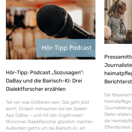
Pressemitt
Journaliste
Hör-Tipp: Podcast „Sozusagen“:
heimatpfle
DaBay und die Bairisch-KI: Drei
Berichters
Dialektforscher erzählen
Der Bayerisch
Heimatpflege 
Teil von was Größerem sein: Das geht jetzt
Journalistenp
leicht. Einfach mitmachen bei der Dialekt-
Dieter-Wieland
App DaBay – und mit den Ergebnissen
die Heimatpfle
Münchner Dialektforscher glücklich machen.
Öffentlichkei
Außerdem geht’s um die Bairisch-KI, ein