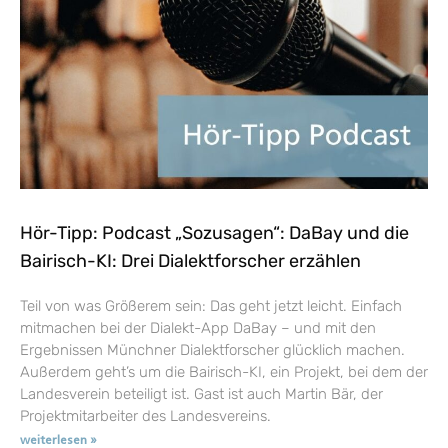
Hör-Tipp: Podcast „Sozusagen“: DaBay und die
Bairisch-KI: Drei Dialektforscher erzählen
Teil von was Größerem sein: Das geht jetzt leicht. Einfach
mitmachen bei der Dialekt-App DaBay – und mit den
Ergebnissen Münchner Dialektforscher glücklich machen.
Außerdem geht’s um die Bairisch-KI, ein Projekt, bei dem der
Landesverein beteiligt ist. Gast ist auch Martin Bär, der
Projektmitarbeiter des Landesvereins.
weiterlesen »