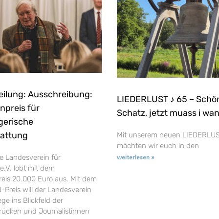
eilung: Ausschreibung:
LIEDERLUST ♪ 65 – Schö
npreis für
Schatz, jetzt muass i wa
gerische
tattung
Mit unserem neuen LIEDERLUS
möchten wir euch in den
e Landesverein für
weiterlesen »
e.V. lobt mit dem
reis 20.000 Euro aus. Mit dem
-Preis will der Landesverein
ge ins Blickfeld der
t rücken und Journalistinnen