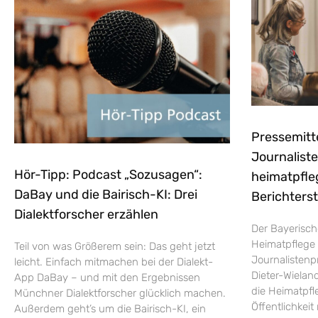
Pressemitt
Journaliste
Hör-Tipp: Podcast „Sozusagen“:
heimatpfle
DaBay und die Bairisch-KI: Drei
Berichters
Dialektforscher erzählen
Der Bayerisch
Heimatpflege 
Teil von was Größerem sein: Das geht jetzt
Journalistenp
leicht. Einfach mitmachen bei der Dialekt-
Dieter-Wieland
App DaBay – und mit den Ergebnissen
die Heimatpfle
Münchner Dialektforscher glücklich machen.
Öffentlichkei
Außerdem geht’s um die Bairisch-KI, ein