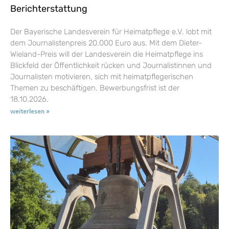
Berichterstattung
Der Bayerische Landesverein für Heimatpflege e.V. lobt mit
dem Journalistenpreis 20.000 Euro aus. Mit dem Dieter-
Wieland-Preis will der Landesverein die Heimatpflege ins
Blickfeld der Öffentlichkeit rücken und Journalistinnen und
Journalisten motivieren, sich mit heimatpflegerischen
Themen zu beschäftigen. Bewerbungsfrist ist der
18.10.2026.
weiterlesen »