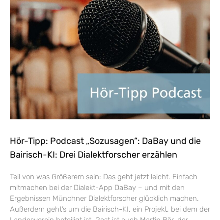
Hör-Tipp: Podcast „Sozusagen“: DaBay und die
Bairisch-KI: Drei Dialektforscher erzählen
Teil von was Größerem sein: Das geht jetzt leicht. Einfach
mitmachen bei der Dialekt-App DaBay – und mit den
Ergebnissen Münchner Dialektforscher glücklich machen.
Außerdem geht’s um die Bairisch-KI, ein Projekt, bei dem der
Landesverein beteiligt ist. Gast ist auch Martin Bär, der