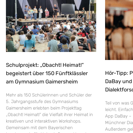
Schulprojekt: „Obacht! Heimat!“
Hör-Tipp: 
begeistert über 150 Fünftklässler
DaBay und d
am Gymnasium Gaimersheim
Dialektfors
Mehr als 150 Schülerinnen und Schüler der
5. Jahrgangsstufe des Gymnasiums
Teil von was G
Gaimersheim erlebten beim Projekttag
leicht. Einfac
„Obacht! Heimat!“ die Vielfalt ihrer Heimat in
App DaBay – 
kreativen und interaktiven Workshops.
Münchner Dial
Gemeinsam mit dem Bayerischen
Außerdem geht