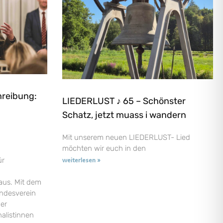
hreibung:
LIEDERLUST ♪ 65 – Schönster
Schatz, jetzt muass i wandern
Mit unserem neuen LIEDERLUST- Lied
möchten wir euch in den
ür
weiterlesen »
aus. Mit dem
andesverein
der
nalistinnen