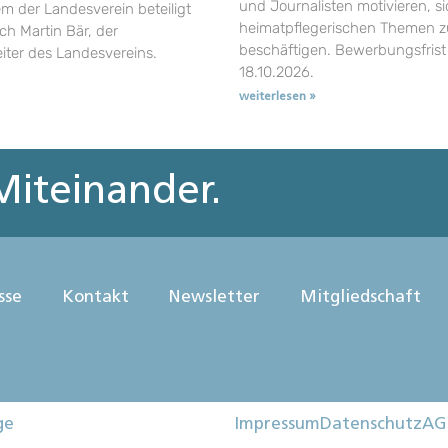
und Journalisten motivieren, si
em der Landesverein beteiligt
heimatpflegerischen Themen z
uch Martin Bär, der
beschäftigen. Bewerbungsfrist 
eiter des Landesvereins.
18.10.2026.
weiterlesen »
iteinander.
sse
Kontakt
Newsletter
Mitgliedschaft
ge
Impressum
Datenschutz
AG