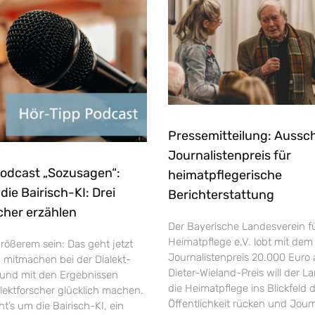
Pressemitteilung: Aussc
Journalistenpreis für
Podcast „Sozusagen“:
heimatpflegerische
ie Bairisch-KI: Drei
Berichterstattung
cher erzählen
Der Bayerische Landesverein f
Heimatpflege e.V. lobt mit dem
rößerem sein: Das geht jetzt
Journalistenpreis 20.000 Euro 
h mitmachen bei der Dialekt-
Dieter-Wieland-Preis will der L
und mit den Ergebnissen
die Heimatpflege ins Blickfeld 
ektforscher glücklich machen.
Öffentlichkeit rücken und Jour
’s um die Bairisch-KI, ein